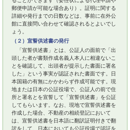
ることができます（委任状による代理申請や
郵便申請が可能な場合あり）。証明に関する
詳細や発行までの日数などは、事前に在外公
館に直接問い合わせて確認されるとよいでし
ょう。
（２）宣誓供述書の発行
「宣誓供述書」とは、公証人の面前で「出
頭した者が書類作成名義人本人に相違ないこ
とを確認して、出頭者が提示した書面に署名
した」という事実が認証された書面です。日
本国籍の有無にかかわらず作成可能です。現
地または日本の公証役場で、公証人の前で住
所と署名とを宣誓して「宣誓供述書」を公証
してもらいます。なお、現地で宣誓供述書を
作成した場合、不動産の相続登記において
は、宣誓供述書を日本語に翻訳証明付きで翻
訳をして、日本においても公証役場で認証を